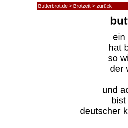
Butterbrot.de
>
Brotzeit >
zurück
but
ein
hat 
so wi
der 
und ac
bist
deutscher k