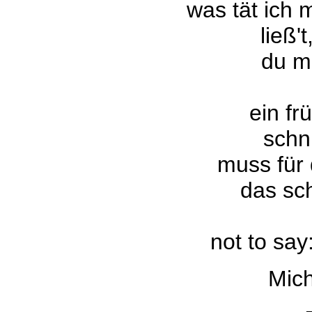
was tät ich 
ließ't
du mi
ein fr
schni
muss für
das sc
not to say
Mich